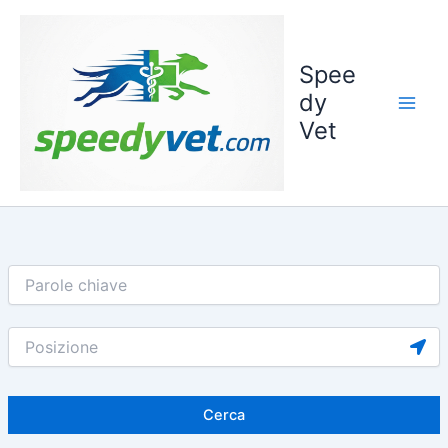
Vai
al
contenuto
Spee
dy
Vet
Cerca