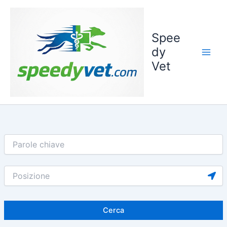
Vai
al
contenuto
Spee
dy
Vet
Cerca